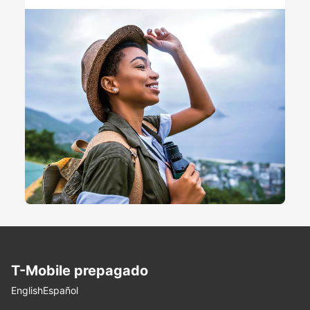
T-Mobile
prepagado
Elegir idioma
English
Español