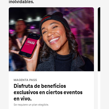
inolvidables.
MAGENTA PASS
T-M
Disfruta de beneficios
Be
exclusivos en ciertos eventos
pr
en vivo.
To
Se requiere un plan elegible.
Por t
Tues