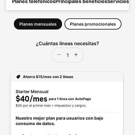
Planes telefónicos
Principales beneficios
Servicios a
Ahorra $15/mes con 2 líneas
Starter Mensual
Un
$40/mes 
$
para 1 línea con AutoPago
$45 por el primer mes + impuestos y cargos.
$5
Nuestro mejor plan para usuarios con bajo
Nu
consumo de datos.