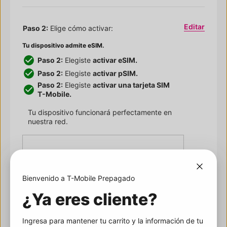
Editar
Paso 2:
Elige cómo activar:
Tu dispositivo admite eSIM.
Paso 2:
Elegiste
activar eSIM.
Paso 2:
Elegiste
activar pSIM.
Paso 2:
Elegiste
activar una tarjeta SIM
T-Mobile
.
Tu dispositivo funcionará perfectamente en
nuestra red.
Elige el tipo de SIM
Activar eSIM ahora
Gratis
Activa automáticamente tu
dispositivo en la red de
T-Mobile
.
Bienvenido a
T-Mobile
Prepagado
¿Ya eres cliente?
Ingresa el ICCID de tu tarjeta SIM de
T-Mobile
:
¿Qué es un ICCID?
Ingresa para mantener tu carrito y la información de tu