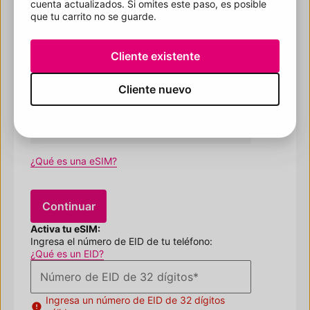
Número ICCID de 19 dígitos
*
cuenta actualizados. Si omites este paso, es posible
que tu carrito no se guarde.
El ICCID tiene 19 dígitos.
Ingresa un ICCID válido.
Cliente existente
Parece que hubo un problema. Vuelve a
intentarlo más tarde
Cliente nuevo
Continuar
¿Qué es una eSIM?
Continuar
​​​​​​​Activa tu eSIM:
Ingresa el número de EID de tu teléfono:
¿Qué es un EID?
Número de EID de 32 dígitos
*
Ingresa un número de EID de 32 dígitos