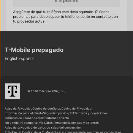
Asegúrate de que tu teléfono esté desbloqueado. Si tienes
problemas para desbloquear tu teléfono, ponte en contacto con
tu proveedor actual.
T-Mobile
prepagado
Elegir idioma
English
Español
© 2026 T‑Mobile USA, Inc.
Aviso de Privacidad
Centro de confianza
Centro de Privacidad
Información para el cliente
Seguridad pública/911
Términos y condiciones
Términos de uso
Accesibilidad
Internet abierta
No venda, ni comparta mis Datos Personales
Licencias y patentes
Aviso de privacidad de datos de salud del consumidor
T-Mobile
, el logotipo de la T, Magenta y el color magenta son marcas comerciales