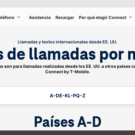
teléfono
Asistencia
Recargar
Por qué elegir Connect
Trae tu propio teléfono
Po
Llamadas y textos internacionales desde EE. UU.
as de llamadas por 
as son para llamadas realizadas desde los EE. UU. a otros países c
Connect by
T-Mobile
.
A-D
E-K
L-P
Q-Z
Países A-D