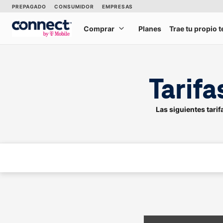
Saltar al contenido principal
PREPAGADO
CONSUMIDOR
EMPRESAS
Comprar
Planes
Trae tu propio 
Compra
Tarif
Las siguientes tarif