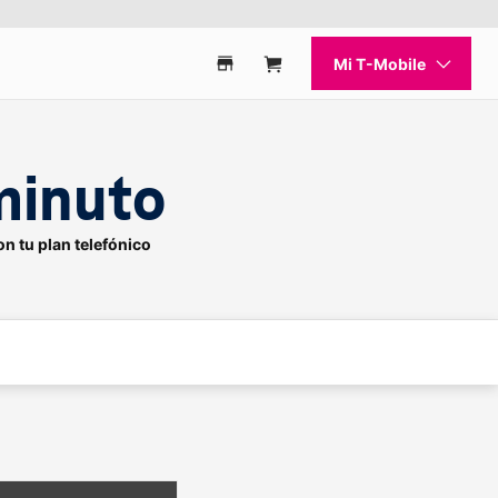
Mi
T-Mobile
r qué elegir Connect
Encuentra una tienda
Carrito
minuto
on tu plan telefónico