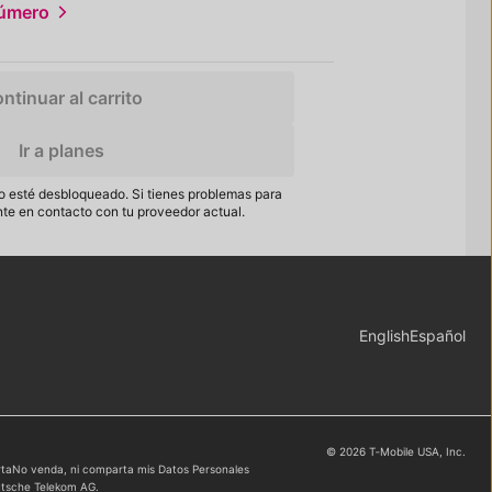
número
ntinuar al carrito
Ir a planes
o esté desbloqueado. Si tienes problemas para
nte en contacto con tu proveedor actual.
Elegir idioma
English
Español
© 2026 T‑Mobile USA, Inc.
rta
No venda, ni comparta mis Datos Personales
eutsche Telekom AG.