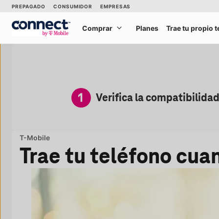
Saltar al contenido principal
PREPAGADO
CONSUMIDOR
EMPRESAS
Comprar
Planes
Trae tu propio 
Compra
Verifica la compatibilida
T-Mobile
Trae tu teléfono cua