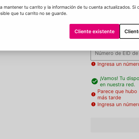
¿Qué es una eSIM?
a mantener tu carrito y la información de tu cuenta actualizados. Si 
sible que tu carrito no se guarde.
Continuar
Cliente existente
Clien
​​​​​​​Activa tu eSIM:
Ingresa el número de EI
¿Qué es un EID?
Número de EID de 
Ingresa un número
¡Vamos! Tu disp
en nuestra red.
Parece que hubo 
más tarde
Ingresa un número