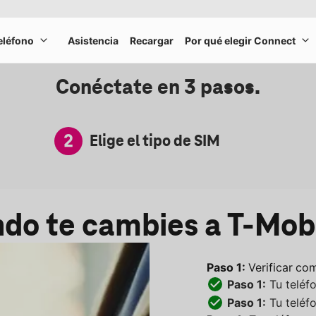
teléfono
Asistencia
Recargar
Por qué elegir Connect
Trae tu propio teléfono
Po
Conéctate en 3 pasos.
d
Elige el tipo de SIM
ndo te cambies a T-Mob
Paso 1:
Verificar
com
Paso 1:
Tu teléf
Paso 1:
Tu teléf