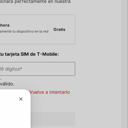
cionará perfectamente en nuestra
ahora
Gratis
mente tu dispositivo en la red
tu tarjeta SIM de
T-Mobile
:
9 dígitos
*
.
válido.
un problema. Vuelve a intentarlo
Continuar