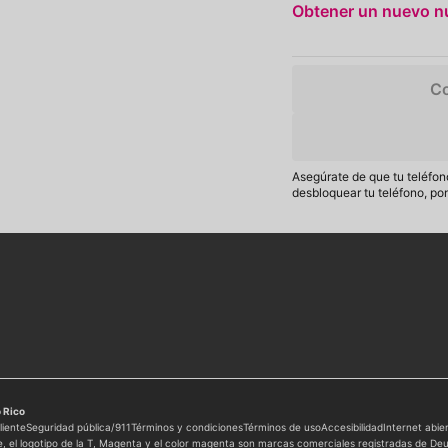
Obtener un nuevo 
Co
Asegúrate de que tu teléfon
desbloquear tu teléfono, po
 Rico
liente
Seguridad pública/911
Términos y condiciones
Términos de uso
Accesibilidad
Internet abie
e
, el logotipo de la T, Magenta y el color magenta son marcas comerciales registradas de D