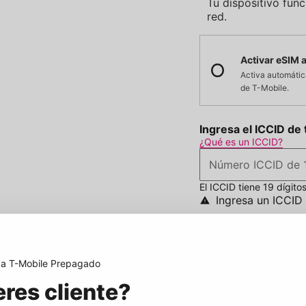
Tu dispositivo fun
red.
Elige el tipo de SIM
Activar eSIM 
Activa automática
de
T-Mobile
.
Ingresa el ICCID de 
¿Qué es un ICCID?
Número ICCID de 1
El ICCID tiene 19 dígitos
Ingresa un ICCID 
Parece que hubo 
más tarde
 a
T-Mobile
Prepagado
eres cliente?