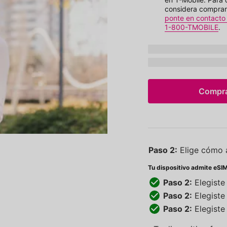
considera comprar 
ponte en contacto 
1-800-TMOBILE
.
makeModel
IMEI:
imei
Compra
Paso 2:
Elige cómo a
Tu dispositivo admite eSIM
Paso 2:
Elegist
Paso 2:
Elegist
Paso 2:
Elegist