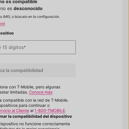
no es compatible
ono es
desconocido
 IMEI, o búscalo en la configuración.
oid
positivo
 15 dígitos
*
ica la compatibilidad
ciona con
T-Mobile
, pero algunas
estar limitadas.
Conoce más
es compatible con la red de
T-Mobile
.
positivos para continuar o
vicio al Cliente
al
1-800-TMOBILE
.
mar la compatibilidad del dispositivo
dispositivo no funcione correctamente
disfrutar de la mejor experiencia,