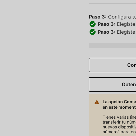
Paso 3:
Configura t
Paso 3:
Elegiste
Paso 3:
Elegist
Vas a transferir
phone
de
ca
Con
Obten
La opción Conse
en este moment
Tienes varias lí
transferir tu nú
nuevos dispositi
número" para con