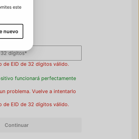
omites este
te nuevo
D de tu teléfono:
32 dígitos
*
 de EID de 32 dígitos válido.
ositivo funcionará perfectamente
un problema. Vuelve a intentarlo
 de EID de 32 dígitos válido.
Continuar