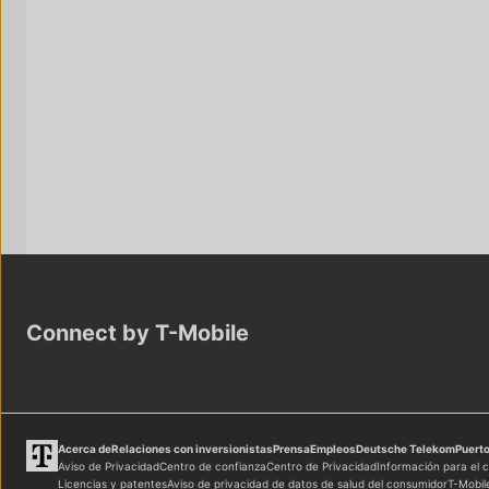
Connect by
T-Mobile
Acerca de
Relaciones con inversionistas
Prensa
Empleos
Deutsche Telekom
Puerto
Aviso de Privacidad
Centro de confianza
Centro de Privacidad
Información para el c
Licencias y patentes
Aviso de privacidad de datos de salud del consumidor
T-Mobil