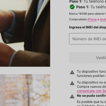
Paso 1:
Tu teléfono
Paso 1:
Tu teléf
Marca *#06# para obtener tu
Compruébalo
iPhone
o
Andr
Ingresa el IMEI del dis
Número de IMEI de
Verif
Tu dispositivo fun
funciones podrían 
Tu dispositivo no 
Compra nuevos dis
comunícate con Ser
No se pudo confir
Es posible que tu 
en
T-Mobile
. Para 