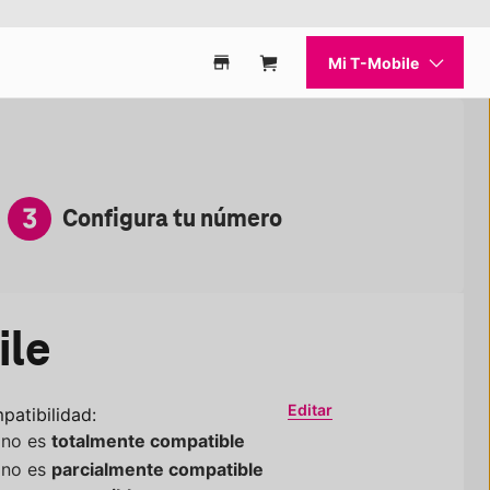
Mi
T-Mobile
r qué elegir Connect
Encuentra una tienda
Carrito
Configura tu número
ile
Editar
patibilidad:
ono es
totalmente compatible
ono es
parcialmente compatible