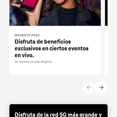
MAGENTA PASS
T-M
Disfruta de beneficios
Be
exclusivos en ciertos eventos
pr
en vivo.
To
Se requiere un plan elegible.
Por t
Tues
Disfruta de la red 5G más grande y