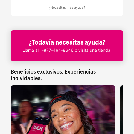
¿Necesitas más ayuda?
¿Todavía necesitas ayuda?
Llama al
1-877-464-8646
o
visita una tienda.
Beneficios exclusivos. Experiencias 
inolvidables.